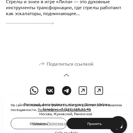
Стрелы и змеи в игре «Лила» — это духовные
инструменты трансформации, где стрелы работают
как эскалаторы, поднимающие...
Поделиться ссылкой
Фотограф, фототерапевт, психолог Галина Майлер
На сайте используются файлы cookie для работы сайта и анализа
Телефон: +7 (926) 668-32-40
посещаемости.
Политика конфиденциальности
Москва, Жуковский, Раменское
Оферта
,
Политика конфиденциальности
Отклонить
Принять
Сайт от
wfolio