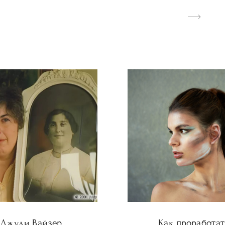
Джуди Вайзер
Как проработат