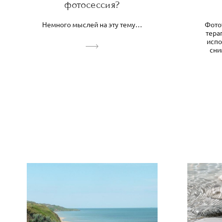
фотосессия?
Немного мыслей на эту тему…
Фотот
тера
испо
сни