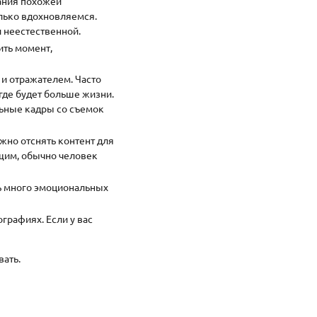
дания похожей
олько вдохновляемся.
и неестественной.
ить момент,
 и отражателем. Часто
 где будет больше жизни.
льные кадры со съемок
ожно отснять контент для
ящим, обычно человек
ь много эмоциональных
ографиях. Если у вас
вать.