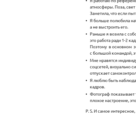
Я работаю по референс
атмосферы. Поза, свет
Заметила, что если пы
Я больше полюбила наб
а не выстроить его.
Раньше я возила с соб
это работа ради 1-2 к
Поэтому в основном эт
с большой командой, э
Мне нравятся индивиду
соцсетей, визуально с
отпускает самоконтрол
Я люблю быть наблюда
кадров.
Фотограф показывает то
плохое настроение, эт
P. S. И самое интересное