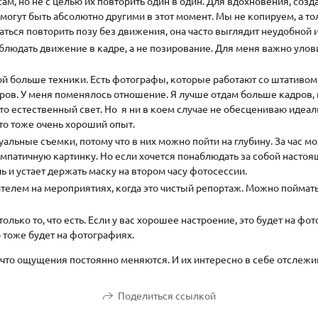
ам, но не с целью их повторить один в один. Для вдохновения, соз
 могут быть абсолютно другими в этот момент. Мы не копируем, а т
таться повторить позу без движения, она часто выглядит неудобной 
людать движение в кадре, а не позирование. Для меня важно улов
ой больше техники. Есть фотографы, которые работают со штативом
адров. У меня поменялось отношение. Я лучше отдам больше кадров,
о естественный свет. Но я ни в коем случае не обесцениваю идеа
то тоже очень хороший опыт.
альные съемки, потому что в них можно пойти на глубину. За час м
импатичную картинку. Но если хочется понаблюдать за собой насто
ь и устает держать маску на втором часу фотосессии.
телем на мероприятиях, когда это чистый репортаж. Можно поймат
лько то, что есть. Если у вас хорошее настроение, это будет на фот
о тоже будет на фотографиях.
, что ощущения постоянно меняются. И их интересно в себе отслежи
Поделиться ссылкой