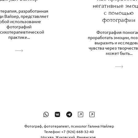
негативные эмо
терапия, разработанная
с помощью
и Вайзер, представляет
фотографии
обой использование
фотографий
психотерапевтической
Фотография помога
практике...
проработать эмоции, по
выразить и исследов
чувства через творчеств
может быть...
Фотограф, фототерапевт, психолог Галина Майлер
Телефон: +7 (926) 668-32-40
Москва, Жуковский, Раменское