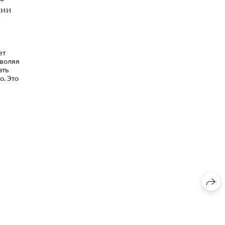
ции
ет
зволяя
ать
о. Это