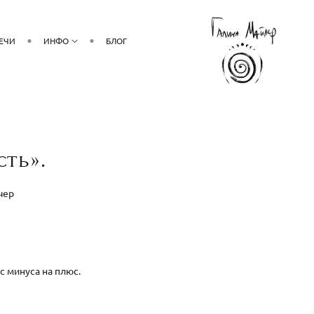
РЕЧИ
ИНФО
БЛОГ
ть».
чер
с минуса на плюс.