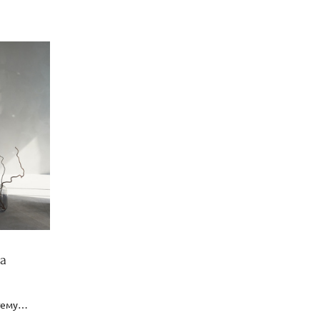
а
 тему…