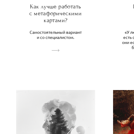
Как лучше работать
с метафорическими
картами?
Самостоятельный вариант
«У л
и со специалистом.
есть 
они е
б