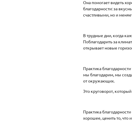
Она помогает видеть хо
благодарности: за вкусны
счастливыми, но и меняе
В трудные дни, когда каж
Поблагодарить за климат,
открывает новые горизон
Практика благодарности
мы благодарим, мы созд
от окружающих.
Это круговорот, который
Практика благодарности
хорошее, ценить то, что 