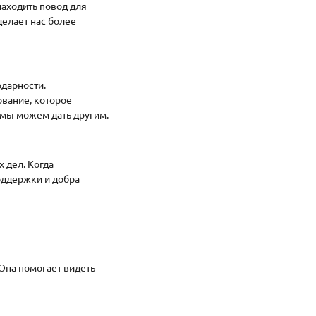
находить повод для
делает нас более
одарности.
ование, которое
о мы можем дать другим.
 дел. Когда
оддержки и добра
Она помогает видеть